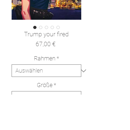
Trump your fired
Preis
67,00 €
Rahmen
*
Größe
*
In den Warenkorb