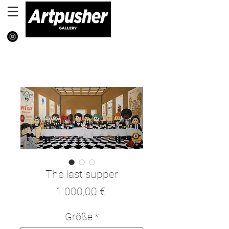
The last supper
Preis
1.000,00 €
Größe
*