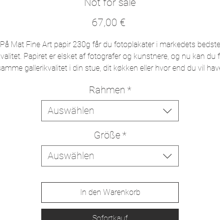
Not for sale
Preis
67,00 €
På Mat Fine Art papir 230g får du fotoplakater i markedets bedst
valitet. Papiret er elsket af fotografer og kunstnere, og nu kan du 
samme gallerikvalitet i din stue, dit køkken eller hvor end du vil hav
din personlige plakat hængende.
Rahmen
*
æredygtigt papir med mat finish Mat Fine Art papir 230g har en m
Auswählen
finish og lys tone, som sikrer kontrastfulde prints i høj opløsning.
Herpå printer vi dit foto med pigmenteret blæk i 10 farver for et
Größe
*
fantastisk farvemættet resultat. Papiret stammer fra skove, der
forvaltes i overenstemmelse med en lang række sociale og
Auswählen
iljømæssige kriterier. Blandt andet at der ikke må fældes flere træ
d skoven selv kan nå at reproducere. Plakatpapiret er derfor også
bæredygtigt valg til dit billede.
In den Warenkorb
Sofortkauf