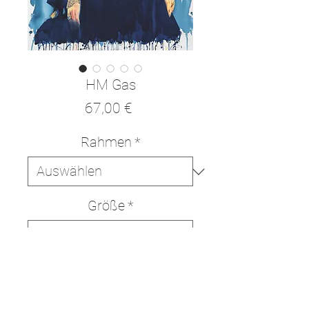
HM Gas
Preis
67,00 €
Rahmen
*
Größe
*
In den Warenkorb