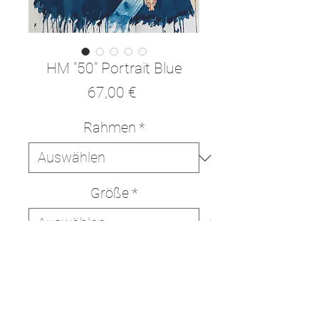
HM "50" Portrait Blue
Preis
67,00 €
Rahmen
*
Größe
*
In den Warenkorb
Sofortkauf