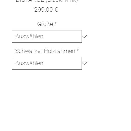
Preis
299,00 €
Größe
*
Schwarzer Holzrahmen
*
In den Warenkorb
Sofortkauf
Hochwertiger Druck auf
italienischer 330g/m Baumwoll-
Leinwand.