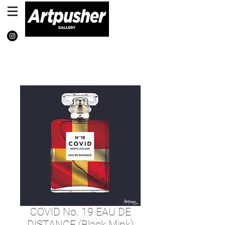
COVID No. 19 EAU DE
DISTANCE (Black Mink)