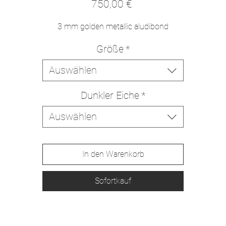
Preis
750,00 €
3 mm golden metallic aludibond
Größe
*
Auswählen
Dunkler Eiche
*
Auswählen
In den Warenkorb
Sofortkauf